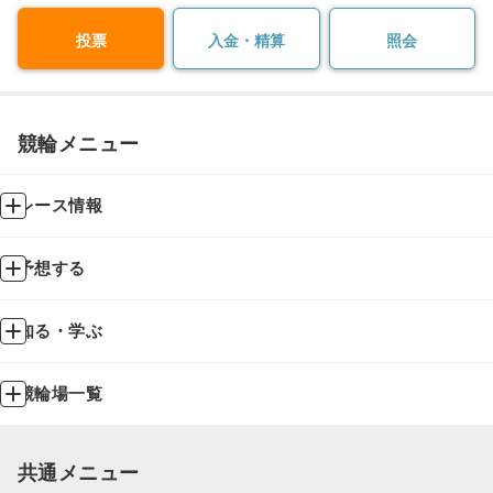
投票
入金・精算
照会
競輪メニュー
レース情報
予想する
知る・学ぶ
競輪場一覧
共通メニュー