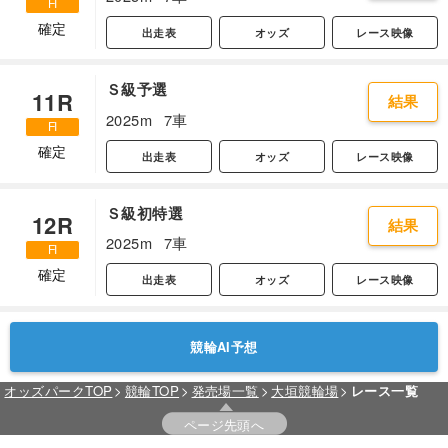
確定
出走表
オッズ
レース映像
Ｓ級予選
11R
結果
2025m
7車
確定
出走表
オッズ
レース映像
Ｓ級初特選
12R
結果
2025m
7車
確定
出走表
オッズ
レース映像
競輪AI予想
オッズパークTOP
競輪TOP
発売場一覧
大垣競輪場
レース一覧
ページ先頭へ