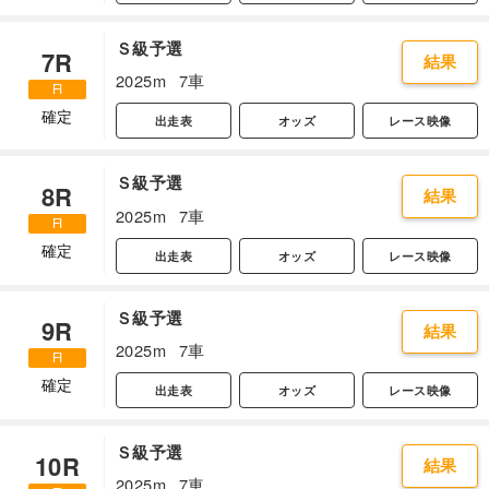
Ｓ級予選
7R
結果
2025m
7車
確定
出走表
オッズ
レース映像
Ｓ級予選
8R
結果
2025m
7車
確定
出走表
オッズ
レース映像
Ｓ級予選
9R
結果
2025m
7車
確定
出走表
オッズ
レース映像
Ｓ級予選
10R
結果
2025m
7車