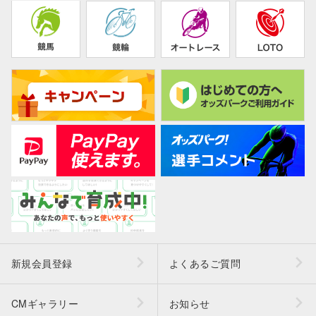
新規会員登録
よくあるご質問
CMギャラリー
お知らせ