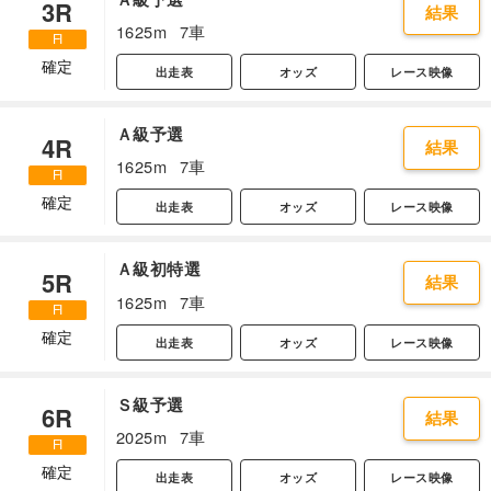
3R
結果
1625m
7車
確定
出走表
オッズ
レース映像
Ａ級予選
4R
結果
1625m
7車
確定
出走表
オッズ
レース映像
Ａ級初特選
5R
結果
1625m
7車
確定
出走表
オッズ
レース映像
Ｓ級予選
6R
結果
2025m
7車
確定
出走表
オッズ
レース映像