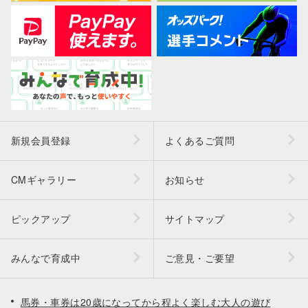
新規会員登録
よくあるご質問
CMギャラリー
お知らせ
ピックアップ
サイトマップ
みんなで育成中
ご意見・ご要望
馬券・車券は20歳になってから程よく楽しむ大人の遊び