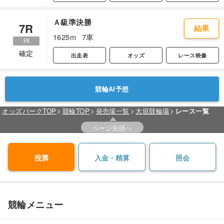
Ａ級準決勝
7R
結果
1625m
7車
確定
出走表
オッズ
レース映像
競輪AI予想
オッズパークTOP
競輪TOP
発売場一覧
大垣競輪場
レース一覧
ページ先頭へ
投票
入金・精算
照会
競輪メニュー