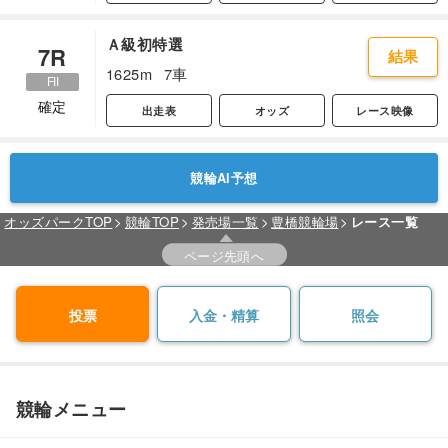
Ａ級初特選
7R
結果
1625m
7車
確定
出走表
オッズ
レース映像
競輪AI予想
オッズパークTOP
競輪TOP
発売場一覧
豊橋競輪場
レース一覧
ページ先頭へ
投票
入金・精算
照会
競輪メニュー