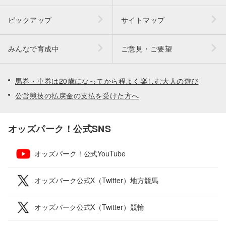
ピックアップ
サイトマップ
みんなで育成中
ご意見・ご要望
馬券・車券は20歳になってから程よく楽しむ大人の遊び
公営競技の払戻金の支払を受けた方へ
オッズパーク！公式SNS
オッズパーク！公式YouTube
オッズパーク公式X（Twitter）地方競馬
オッズパーク公式X（Twitter）競輪