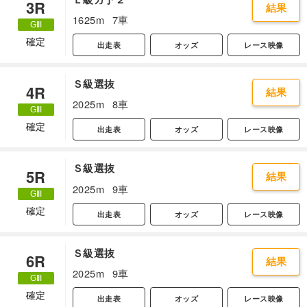
3R
結果
1625m
7車
確定
出走表
オッズ
レース映像
Ｓ級選抜
4R
結果
2025m
8車
確定
出走表
オッズ
レース映像
Ｓ級選抜
5R
結果
2025m
9車
確定
出走表
オッズ
レース映像
Ｓ級選抜
6R
結果
2025m
9車
確定
出走表
オッズ
レース映像