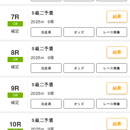
Ｓ級二予選
7R
結果
2025m
9車
確定
出走表
オッズ
レース映像
Ｓ級二予選
8R
結果
2025m
9車
確定
出走表
オッズ
レース映像
Ｓ級二予選
9R
結果
2025m
9車
確定
出走表
オッズ
レース映像
Ｓ級二予選
10R
結果
2025m
9車