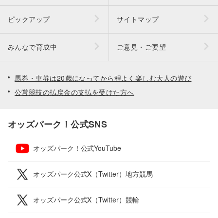
ピックアップ
サイトマップ
みんなで育成中
ご意見・ご要望
馬券・車券は20歳になってから程よく楽しむ大人の遊び
公営競技の払戻金の支払を受けた方へ
オッズパーク！公式SNS
オッズパーク！公式YouTube
オッズパーク公式X（Twitter）地方競馬
オッズパーク公式X（Twitter）競輪