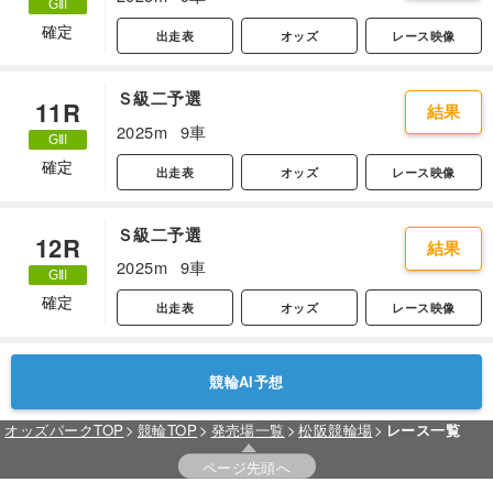
確定
出走表
オッズ
レース映像
Ｓ級二予選
11R
結果
2025m
9車
確定
出走表
オッズ
レース映像
Ｓ級二予選
12R
結果
2025m
9車
確定
出走表
オッズ
レース映像
競輪AI予想
オッズパークTOP
競輪TOP
発売場一覧
松阪競輪場
レース一覧
ページ先頭へ