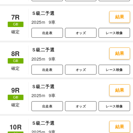
Ｓ級二予選
7R
結果
2025m
9車
確定
出走表
オッズ
レース映像
Ｓ級二予選
8R
結果
2025m
9車
確定
出走表
オッズ
レース映像
Ｓ級二予選
9R
結果
2025m
9車
確定
出走表
オッズ
レース映像
Ｓ級二予選
10R
結果
2025m
9車