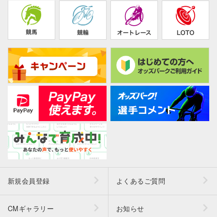
新規会員登録
よくあるご質問
CMギャラリー
お知らせ