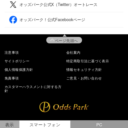
オッズパーク公式X（Twitter）オートレース
オッズパーク！公式Facebookページ
ページ先頭へ
注意事項
会社案内
サイトポリシー
特定商取引法に基づく表示
個人情報保護方針
情報セキュリティ方針
免責事項
ご意見・お問い合わせ
カスタマーハラスメントに対する方
針
表示
スマートフォン
PC