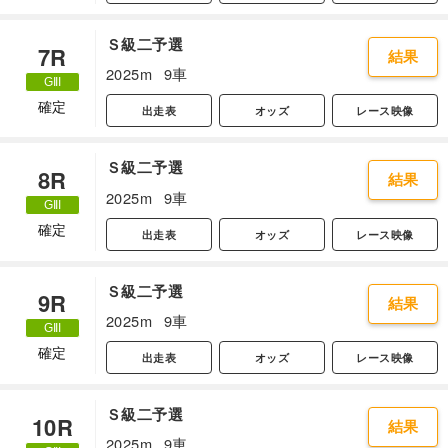
Ｓ級二予選
7R
結果
2025m
9車
確定
出走表
オッズ
レース映像
Ｓ級二予選
8R
結果
2025m
9車
確定
出走表
オッズ
レース映像
Ｓ級二予選
9R
結果
2025m
9車
確定
出走表
オッズ
レース映像
Ｓ級二予選
10R
結果
2025m
9車