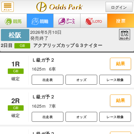
ログイン
2026年5月10日
松阪
発売終了
2日目
アクアリッズカップＧ３ナイター
Ｌ級ガ予２
1R
結果
1625m
6車
確定
出走表
オッズ
レース映像
Ｌ級ガ予２
2R
結果
1625m
7車
確定
出走表
オッズ
レース映像
Ｌ級ガ予２