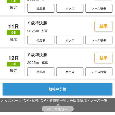
確定
出走表
オッズ
レース映像
Ｓ級準決勝
11R
結果
2025m
9車
確定
出走表
オッズ
レース映像
Ｓ級準決勝
12R
結果
2025m
9車
確定
出走表
オッズ
レース映像
競輪AI予想
オッズパークTOP
競輪TOP
発売場一覧
松阪競輪場
レース一覧
ページ先頭へ