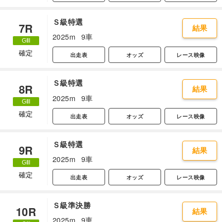
Ｓ級特選
7R
結果
2025m
9車
確定
出走表
オッズ
レース映像
Ｓ級特選
8R
結果
2025m
9車
確定
出走表
オッズ
レース映像
Ｓ級特選
9R
結果
2025m
9車
確定
出走表
オッズ
レース映像
Ｓ級準決勝
10R
結果
2025m
9車