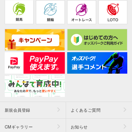
新規会員登録
よくあるご質問
CMギャラリー
お知らせ