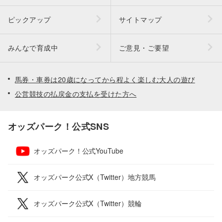
ピックアップ
サイトマップ
みんなで育成中
ご意見・ご要望
馬券・車券は20歳になってから程よく楽しむ大人の遊び
公営競技の払戻金の支払を受けた方へ
オッズパーク！公式SNS
オッズパーク！公式YouTube
オッズパーク公式X（Twitter）地方競馬
オッズパーク公式X（Twitter）競輪