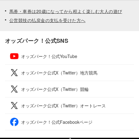
馬券・車券は20歳になってから程よく楽しむ大人の遊び
公営競技の払戻金の支払を受けた方へ
オッズパーク！公式SNS
オッズパーク！公式YouTube
オッズパーク公式X（Twitter）地方競馬
オッズパーク公式X（Twitter）競輪
オッズパーク公式X（Twitter）オートレース
オッズパーク！公式Facebookページ