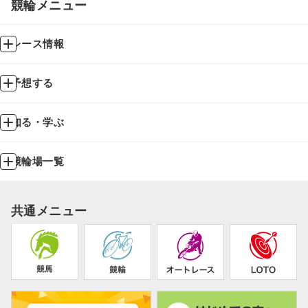
競輪メニュー
レース情報
予想する
知る・学ぶ
競輪場一覧
共通メニュー