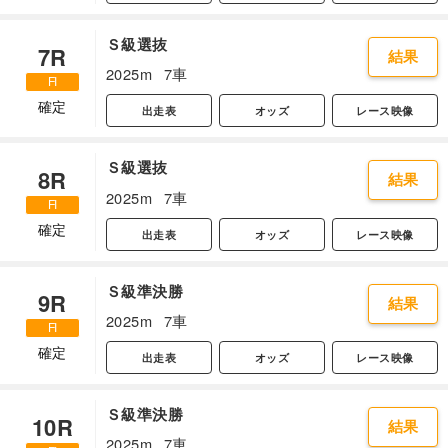
Ｓ級選抜
7R
結果
2025m
7車
確定
出走表
オッズ
レース映像
Ｓ級選抜
8R
結果
2025m
7車
確定
出走表
オッズ
レース映像
Ｓ級準決勝
9R
結果
2025m
7車
確定
出走表
オッズ
レース映像
Ｓ級準決勝
10R
結果
2025m
7車