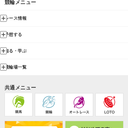
競輪メニュー
レース情報
予想する
知る・学ぶ
競輪場一覧
共通メニュー