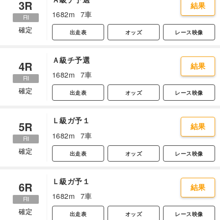
3R
結果
1682m
7車
確定
出走表
オッズ
レース映像
Ａ級チ予選
4R
結果
1682m
7車
確定
出走表
オッズ
レース映像
Ｌ級ガ予１
5R
結果
1682m
7車
確定
出走表
オッズ
レース映像
Ｌ級ガ予１
6R
結果
1682m
7車
確定
出走表
オッズ
レース映像