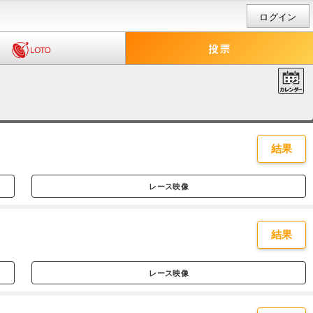
ログイン
結果
レース映像
結果
レース映像