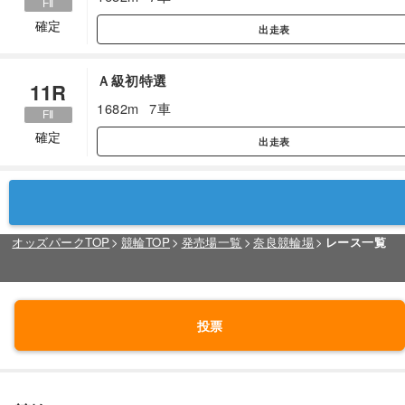
確定
出走表
Ａ級初特選
11R
1682m
7車
確定
出走表
オッズパークTOP
競輪TOP
発売場一覧
奈良競輪場
レース一覧
投票