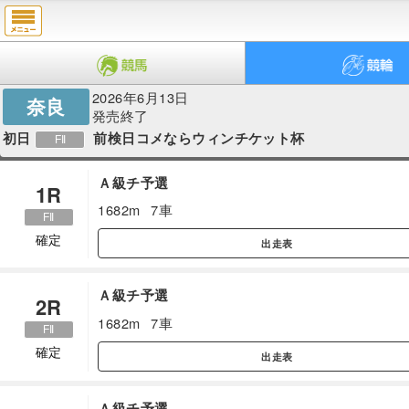
2026年6月13日
奈良
発売終了
初日
前検日コメならウィンチケット杯
Ａ級チ予選
1R
1682m
7車
確定
出走表
Ａ級チ予選
2R
1682m
7車
確定
出走表
Ａ級チ予選