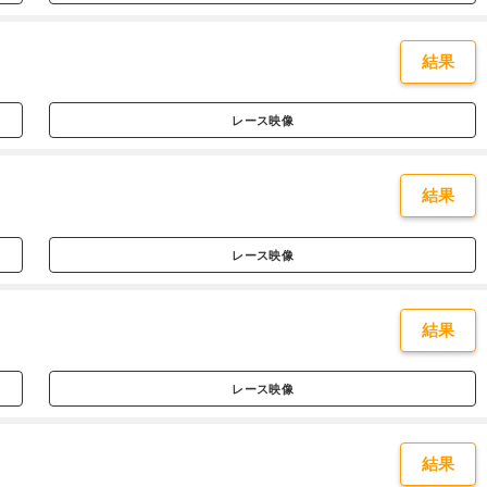
結果
レース映像
結果
レース映像
結果
レース映像
結果