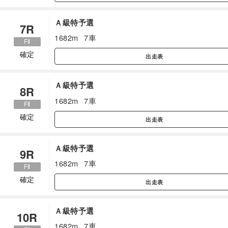
Ａ級特予選
7R
1682m
7車
確定
出走表
Ａ級特予選
8R
1682m
7車
確定
出走表
Ａ級特予選
9R
1682m
7車
確定
出走表
Ａ級特予選
10R
1682m
7車