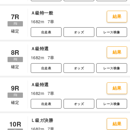
Ａ級特一般
7R
結果
1682m
7車
確定
出走表
オッズ
レース映像
Ａ級特選
8R
結果
1682m
7車
確定
出走表
オッズ
レース映像
Ａ級特選
9R
結果
1682m
7車
確定
出走表
オッズ
レース映像
Ｌ級ガ決勝
10R
結果
1682m
7車