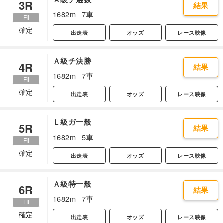
3R
結果
1682m
7車
確定
出走表
オッズ
レース映像
Ａ級チ決勝
4R
結果
1682m
7車
確定
出走表
オッズ
レース映像
Ｌ級ガ一般
5R
結果
1682m
5車
確定
出走表
オッズ
レース映像
Ａ級特一般
6R
結果
1682m
7車
確定
出走表
オッズ
レース映像