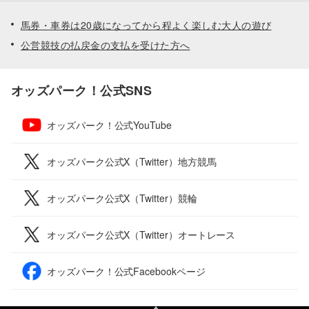
馬券・車券は20歳になってから程よく楽しむ大人の遊び
公営競技の払戻金の支払を受けた方へ
オッズパーク！公式SNS
オッズパーク！公式YouTube
オッズパーク公式X（Twitter）地方競馬
オッズパーク公式X（Twitter）競輪
オッズパーク公式X（Twitter）オートレース
オッズパーク！公式Facebookページ