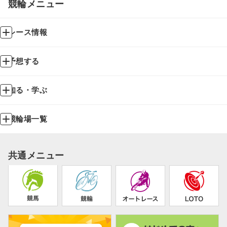
競輪メニュー
レース情報
予想する
知る・学ぶ
競輪場一覧
共通メニュー