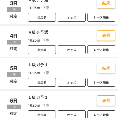
3R
結果
1625m
7車
確定
出走表
オッズ
レース映像
Ａ級チ予選
4R
結果
1625m
7車
確定
出走表
オッズ
レース映像
Ｌ級ガ予１
5R
結果
1625m
7車
確定
出走表
オッズ
レース映像
Ｌ級ガ予１
6R
結果
1625m
7車
確定
出走表
オッズ
レース映像