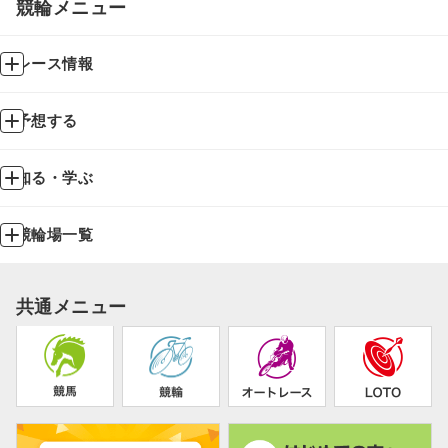
競輪メニュー
レース情報
予想する
知る・学ぶ
競輪場一覧
共通メニュー