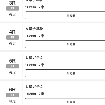
3R
1625m
7車
確定
出走表
Ａ級チ準決
4R
1625m
7車
確定
出走表
Ｌ級ガ予２
5R
1625m
7車
確定
出走表
Ｌ級ガ予２
6R
1625m
7車
確定
出走表