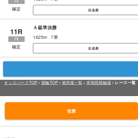
確定
出走表
Ａ級準決勝
11R
1625m
7車
確定
出走表
オッズパークTOP
競輪TOP
発売場一覧
岸和田競輪場
レース一覧
投票