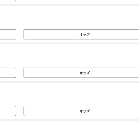
オッズ
オッズ
オッズ