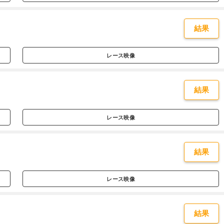
結果
レース映像
結果
レース映像
結果
レース映像
結果