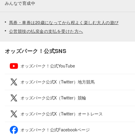
みんなで育成中
馬券・車券は20歳になってから程よく楽しむ大人の遊び
公営競技の払戻金の支払を受けた方へ
オッズパーク！公式SNS
オッズパーク！公式YouTube
オッズパーク公式X（Twitter）地方競馬
オッズパーク公式X（Twitter）競輪
オッズパーク公式X（Twitter）オートレース
オッズパーク！公式Facebookページ