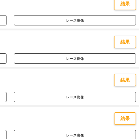
結果
レース映像
結果
レース映像
結果
レース映像
結果
レース映像