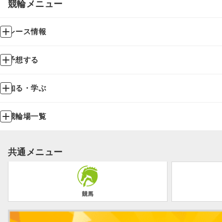
競輪メニュー
レース情報
予想する
知る・学ぶ
競輪場一覧
共通メニュー