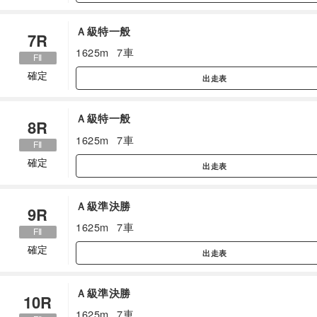
Ａ級特一般
7R
1625m
7車
確定
出走表
Ａ級特一般
8R
1625m
7車
確定
出走表
Ａ級準決勝
9R
1625m
7車
確定
出走表
Ａ級準決勝
10R
1625m
7車