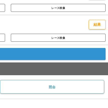
レース映像
結果
レース映像
照会