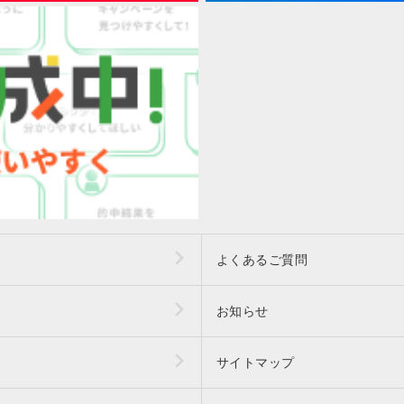
よくあるご質問
お知らせ
サイトマップ