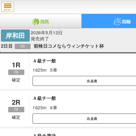
2026年5月12日
岸和田
発売終了
2日目
前検日コメならウィンチケット杯
Ａ級チ一般
1R
1625m
5車
確定
出走表
Ａ級チ一般
2R
1625m
6車
確定
出走表
Ａ級チ準決