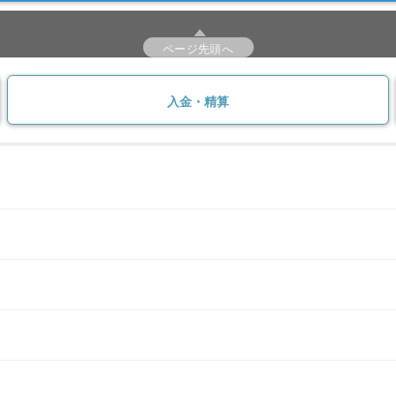
ページ先頭へ
入金・精算