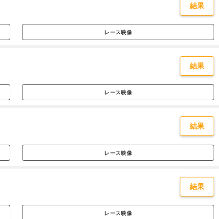
結果
レース映像
結果
レース映像
結果
レース映像
結果
レース映像