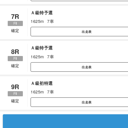
Ａ級特予選
7R
1625m
7車
確定
出走表
Ａ級特予選
8R
1625m
7車
確定
出走表
Ａ級初特選
9R
1625m
7車
確定
出走表