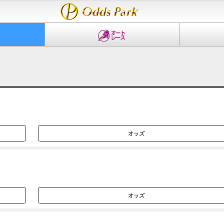
オッズ
オッズ