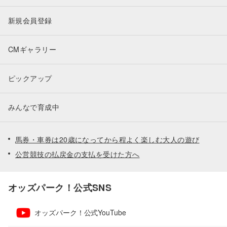
新規会員登録
CMギャラリー
ピックアップ
みんなで育成中
馬券・車券は20歳になってから程よく楽しむ大人の遊び
公営競技の払戻金の支払を受けた方へ
オッズパーク！公式SNS
オッズパーク！公式YouTube