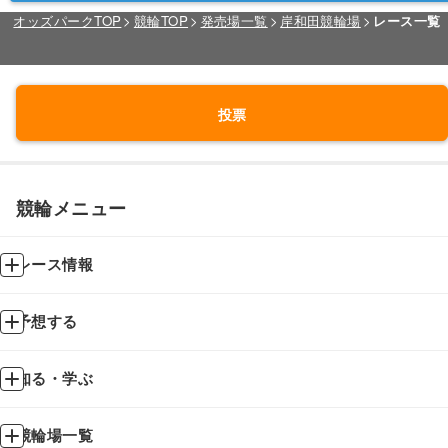
オッズパークTOP
競輪TOP
発売場一覧
岸和田競輪場
レース一覧
投票
競輪メニュー
レース情報
予想する
知る・学ぶ
競輪場一覧