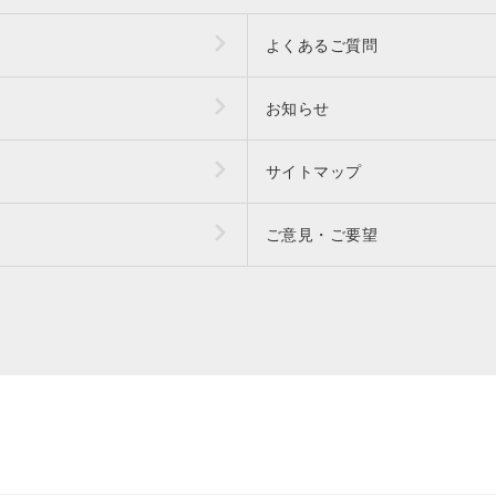
よくあるご質問
お知らせ
サイトマップ
ご意見・ご要望