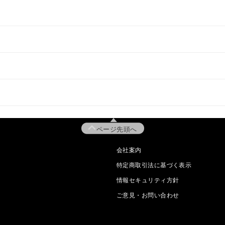
ページ先頭へ
会社案内
特定商取引法に基づく表示
情報セキュリティ方針
ご意見・お問い合わせ