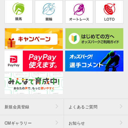
新規会員登録
よくあるご質問
CMギャラリー
お知らせ