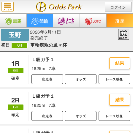
ログイン
2026年6月11日
玉野
発売終了
初日
車輪疾駆の風々杯
Ｌ級ガ予１
1R
結果
1625m
7車
確定
出走表
オッズ
レース映像
Ｌ級ガ予１
2R
結果
1625m
7車
確定
出走表
オッズ
レース映像
Ｌ級ガ予１