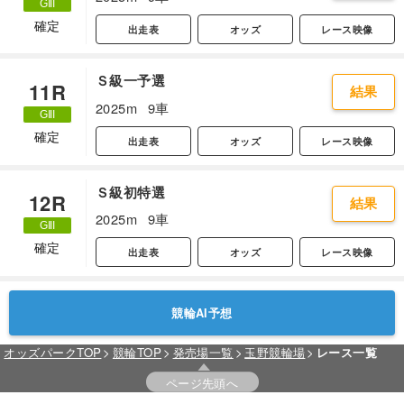
確定
出走表
オッズ
レース映像
Ｓ級一予選
11R
結果
2025m
9車
確定
出走表
オッズ
レース映像
Ｓ級初特選
12R
結果
2025m
9車
確定
出走表
オッズ
レース映像
競輪AI予想
オッズパークTOP
競輪TOP
発売場一覧
玉野競輪場
レース一覧
ページ先頭へ