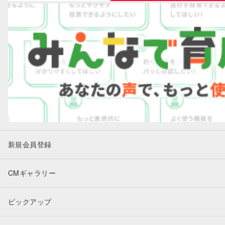
新規会員登録
CMギャラリー
ピックアップ