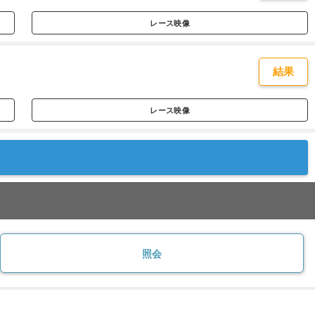
レース映像
結果
レース映像
照会