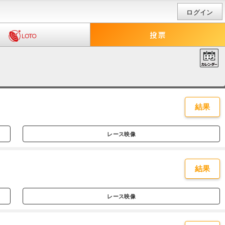
ログイン
結果
レース映像
結果
レース映像