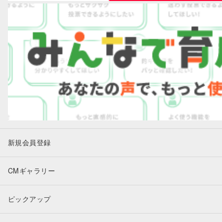
新規会員登録
CMギャラリー
ピックアップ