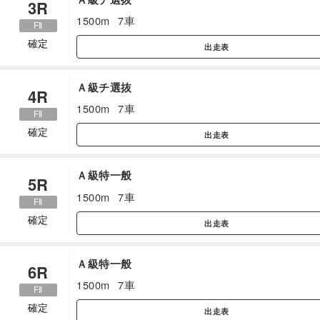
3R
1500m
7車
確定
出走表
Ａ級チ選抜
4R
1500m
7車
確定
出走表
Ａ級特一般
5R
1500m
7車
確定
出走表
Ａ級特一般
6R
1500m
7車
確定
出走表