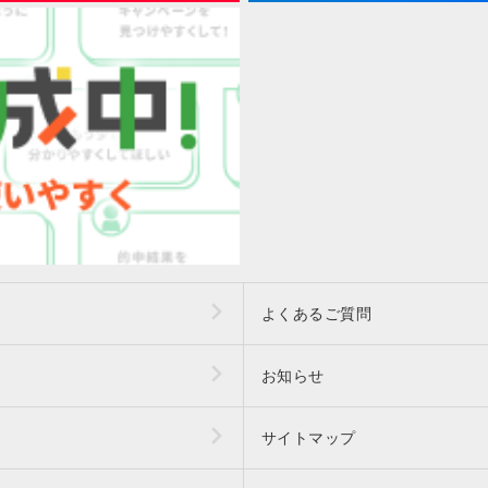
よくあるご質問
お知らせ
サイトマップ