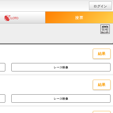
ログイン
結果
レース映像
結果
レース映像