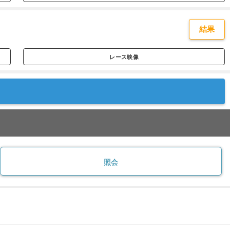
結果
レース映像
照会