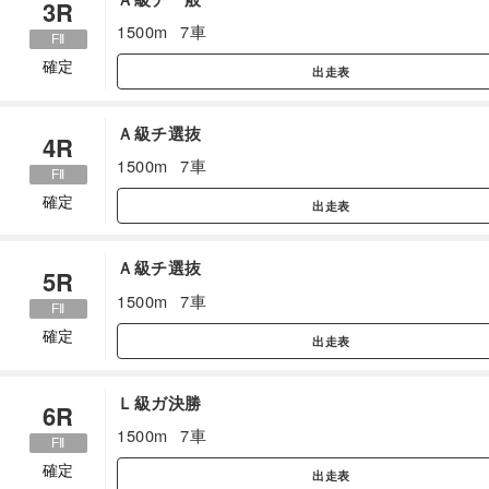
3R
1500m
7車
確定
出走表
Ａ級チ選抜
4R
1500m
7車
確定
出走表
Ａ級チ選抜
5R
1500m
7車
確定
出走表
Ｌ級ガ決勝
6R
1500m
7車
確定
出走表