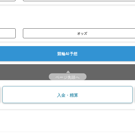
オッズ
競輪AI予想
ページ先頭へ
入金・精算