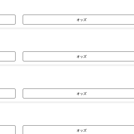
オッズ
オッズ
オッズ
オッズ