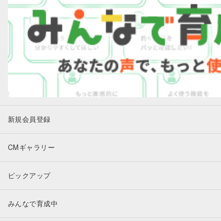
新規会員登録
CMギャラリー
ピックアップ
みんなで育成中