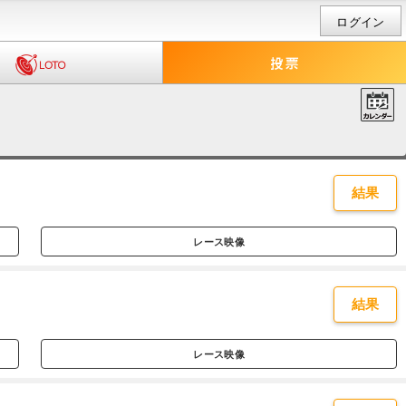
ログイン
結果
レース映像
結果
レース映像