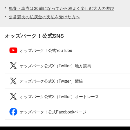
馬券・車券は20歳になってから程よく楽しむ大人の遊び
公営競技の払戻金の支払を受けた方へ
オッズパーク！公式SNS
オッズパーク！公式YouTube
オッズパーク公式X（Twitter）地方競馬
オッズパーク公式X（Twitter）競輪
オッズパーク公式X（Twitter）オートレース
オッズパーク！公式Facebookページ