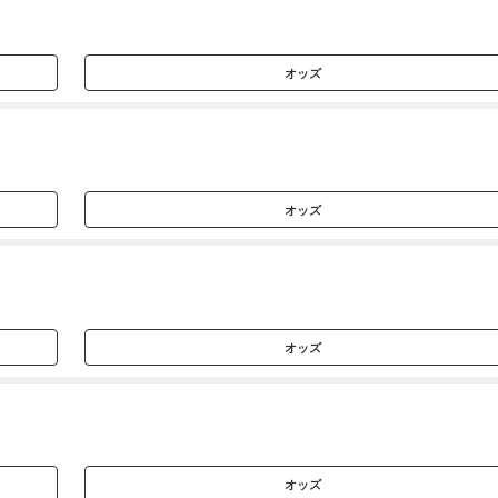
オッズ
オッズ
オッズ
オッズ