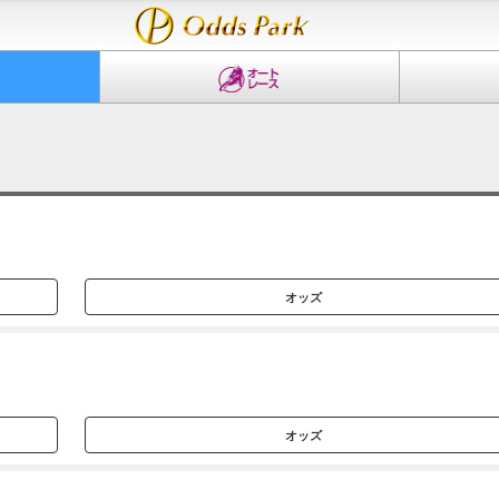
オッズ
オッズ