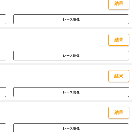
結果
レース映像
結果
レース映像
結果
レース映像
結果
レース映像