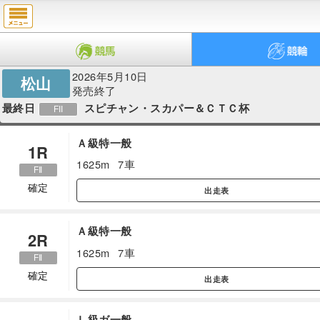
2026年5月10日
松山
発売終了
最終日
スピチャン・スカパー＆ＣＴＣ杯
Ａ級特一般
1R
1625m
7車
確定
出走表
Ａ級特一般
2R
1625m
7車
確定
出走表
Ｌ級ガ一般