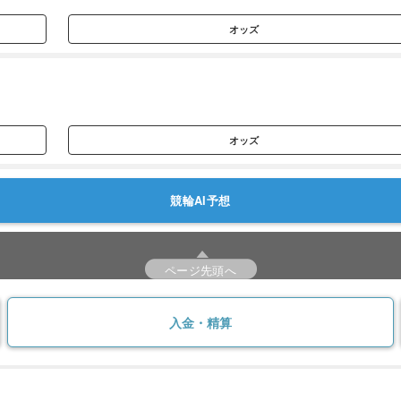
オッズ
オッズ
競輪AI予想
ページ先頭へ
入金・精算