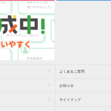
よくあるご質問
お知らせ
サイトマップ