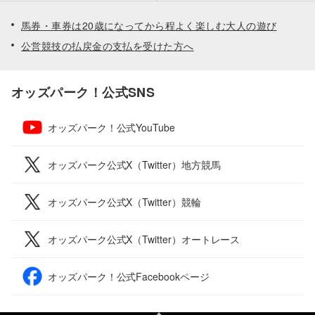
馬券・車券は20歳になってから程よく楽しむ大人の遊び
公営競技の払戻金の支払を受けた方へ
オッズパーク！公式SNS
オッズパーク！公式YouTube
オッズパーク公式X（Twitter）地方競馬
オッズパーク公式X（Twitter）競輪
オッズパーク公式X（Twitter）オートレース
オッズパーク！公式Facebookページ