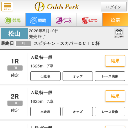
ログイン
2026年5月10日
松山
発売終了
最終日
スピチャン・スカパー＆ＣＴＣ杯
Ａ級特一般
1R
結果
1625m
7車
確定
出走表
オッズ
レース映像
Ａ級特一般
2R
結果
1625m
7車
確定
出走表
オッズ
レース映像
Ｌ級ガ一般