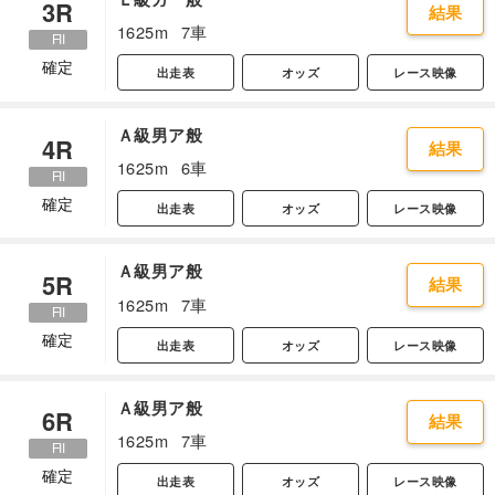
3R
結果
1625m
7車
確定
出走表
オッズ
レース映像
Ａ級男ア般
4R
結果
1625m
6車
確定
出走表
オッズ
レース映像
Ａ級男ア般
5R
結果
1625m
7車
確定
出走表
オッズ
レース映像
Ａ級男ア般
6R
結果
1625m
7車
確定
出走表
オッズ
レース映像