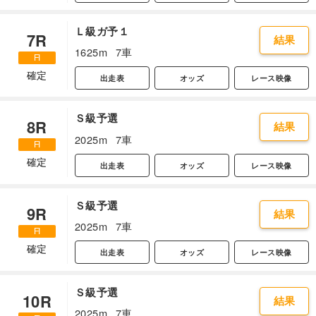
Ｌ級ガ予１
7R
結果
1625m
7車
確定
出走表
オッズ
レース映像
Ｓ級予選
8R
結果
2025m
7車
確定
出走表
オッズ
レース映像
Ｓ級予選
9R
結果
2025m
7車
確定
出走表
オッズ
レース映像
Ｓ級予選
10R
結果
2025m
7車