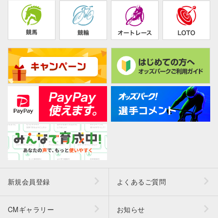
新規会員登録
よくあるご質問
CMギャラリー
お知らせ