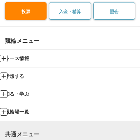
投票
入金・精算
照会
競輪メニュー
レース情報
予想する
知る・学ぶ
競輪場一覧
共通メニュー