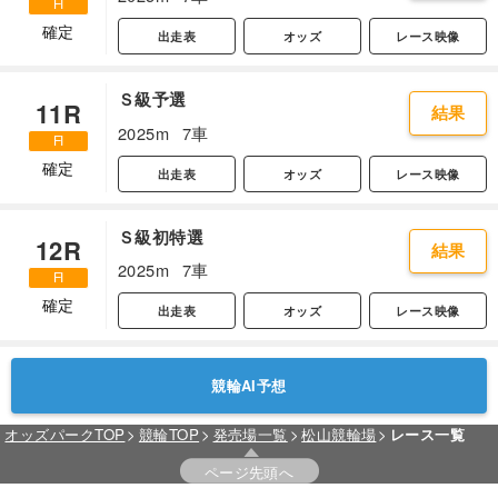
確定
出走表
オッズ
レース映像
Ｓ級予選
11R
結果
2025m
7車
確定
出走表
オッズ
レース映像
Ｓ級初特選
12R
結果
2025m
7車
確定
出走表
オッズ
レース映像
競輪AI予想
オッズパークTOP
競輪TOP
発売場一覧
松山競輪場
レース一覧
ページ先頭へ