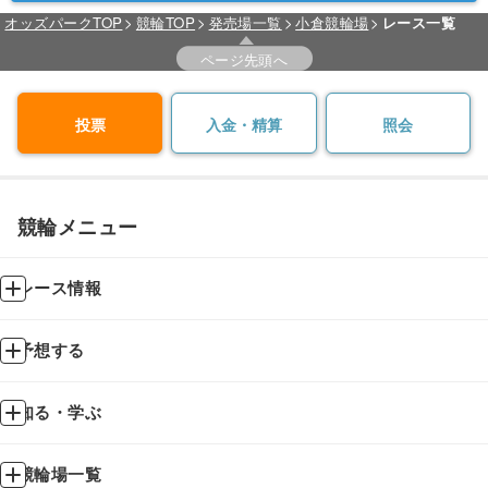
オッズパークTOP
競輪TOP
発売場一覧
小倉競輪場
レース一覧
ページ先頭へ
投票
入金・精算
照会
競輪メニュー
レース情報
予想する
知る・学ぶ
競輪場一覧