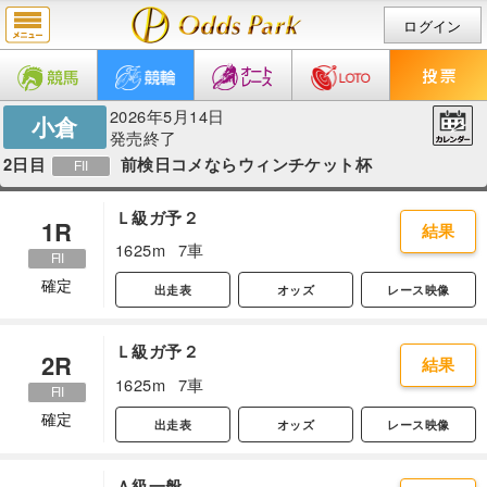
ログイン
2026年5月14日
小倉
発売終了
2日目
前検日コメならウィンチケット杯
Ｌ級ガ予２
1R
結果
1625m
7車
確定
出走表
オッズ
レース映像
Ｌ級ガ予２
2R
結果
1625m
7車
確定
出走表
オッズ
レース映像
Ａ級一般