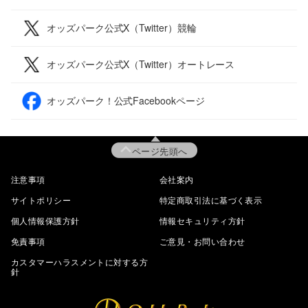
オッズパーク公式X（Twitter）競輪
オッズパーク公式X（Twitter）オートレース
オッズパーク！公式Facebookページ
ページ先頭へ
注意事項
会社案内
サイトポリシー
特定商取引法に基づく表示
個人情報保護方針
情報セキュリティ方針
免責事項
ご意見・お問い合わせ
カスタマーハラスメントに対する方
針