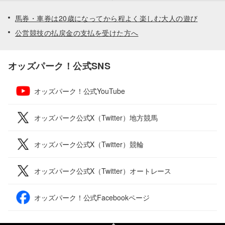
馬券・車券は20歳になってから程よく楽しむ大人の遊び
公営競技の払戻金の支払を受けた方へ
オッズパーク！公式SNS
オッズパーク！公式YouTube
オッズパーク公式X（Twitter）地方競馬
オッズパーク公式X（Twitter）競輪
オッズパーク公式X（Twitter）オートレース
オッズパーク！公式Facebookページ