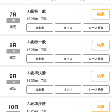
Ａ級特一般
7R
結果
1625m
7車
確定
出走表
オッズ
レース映像
Ａ級特一般
8R
結果
1625m
7車
確定
出走表
オッズ
レース映像
Ａ級準決勝
9R
結果
1625m
7車
確定
出走表
オッズ
レース映像
Ａ級準決勝
10R
結果
1625m
7車