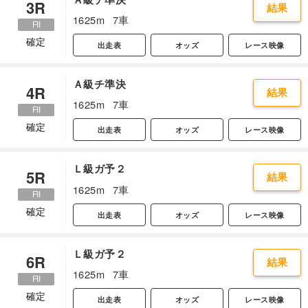
3R
結果
1625m
7車
確定
出走表
オッズ
レース映像
Ａ級チ準決
4R
結果
1625m
7車
確定
出走表
オッズ
レース映像
Ｌ級ガ予２
5R
結果
1625m
7車
確定
出走表
オッズ
レース映像
Ｌ級ガ予２
6R
結果
1625m
7車
確定
出走表
オッズ
レース映像