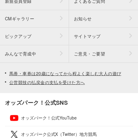
新規会員登録
よくあるご質問
CMギャラリー
お知らせ
ピックアップ
サイトマップ
みんなで育成中
ご意見・ご要望
馬券・車券は20歳になってから程よく楽しむ大人の遊び
公営競技の払戻金の支払を受けた方へ
オッズパーク！公式SNS
オッズパーク！公式YouTube
オッズパーク公式X（Twitter）地方競馬