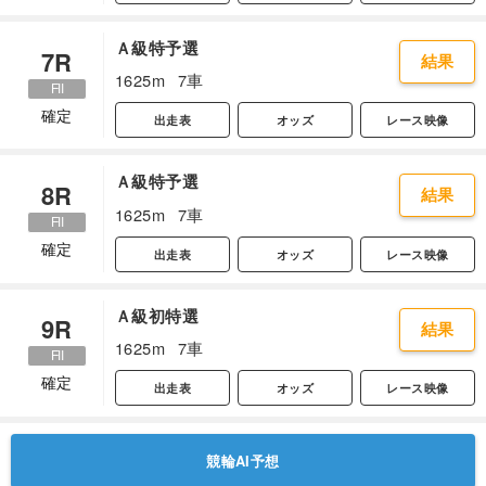
Ａ級特予選
7R
結果
1625m
7車
確定
出走表
オッズ
レース映像
Ａ級特予選
8R
結果
1625m
7車
確定
出走表
オッズ
レース映像
Ａ級初特選
9R
結果
1625m
7車
確定
出走表
オッズ
レース映像
競輪AI予想