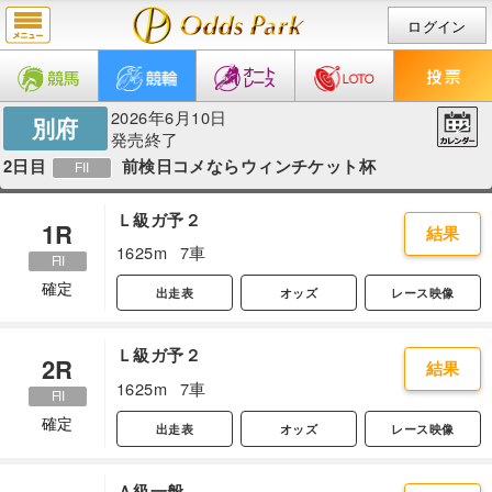
ログイン
2026年6月10日
別府
発売終了
2日目
前検日コメならウィンチケット杯
Ｌ級ガ予２
1R
結果
1625m
7車
確定
出走表
オッズ
レース映像
Ｌ級ガ予２
2R
結果
1625m
7車
確定
出走表
オッズ
レース映像
Ａ級一般