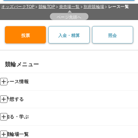
オッズパークTOP
競輪TOP
発売場一覧
別府競輪場
レース一覧
ページ先頭へ
投票
入金・精算
照会
競輪メニュー
レース情報
予想する
知る・学ぶ
競輪場一覧