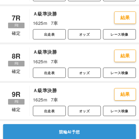
Ａ級準決勝
7R
結果
1625m
7車
確定
出走表
オッズ
レース映像
Ａ級準決勝
8R
結果
1625m
7車
確定
出走表
オッズ
レース映像
Ａ級準決勝
9R
結果
1625m
7車
確定
出走表
オッズ
レース映像
競輪AI予想