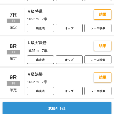
Ａ級特選
7R
結果
1625m
7車
確定
出走表
オッズ
レース映像
Ｌ級ガ決勝
8R
結果
1625m
7車
確定
出走表
オッズ
レース映像
Ａ級決勝
9R
結果
1625m
7車
確定
出走表
オッズ
レース映像
競輪AI予想