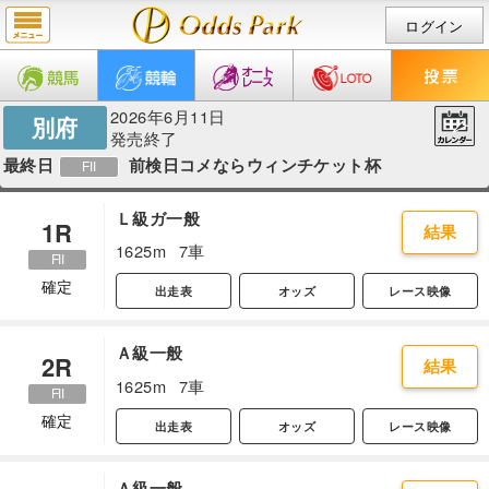
ログイン
2026年6月11日
別府
発売終了
最終日
前検日コメならウィンチケット杯
Ｌ級ガ一般
1R
結果
1625m
7車
確定
出走表
オッズ
レース映像
Ａ級一般
2R
結果
1625m
7車
確定
出走表
オッズ
レース映像
Ａ級一般