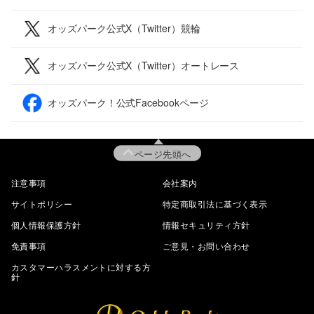
オッズパーク公式X（Twitter）競輪
オッズパーク公式X（Twitter）オートレース
オッズパーク！公式Facebookページ
ページ先頭へ
注意事項
会社案内
サイトポリシー
特定商取引法に基づく表示
個人情報保護方針
情報セキュリティ方針
免責事項
ご意見・お問い合わせ
カスタマーハラスメントに対する方
針