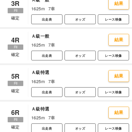
3R
結果
1625m
7車
確定
出走表
オッズ
レース映像
Ａ級一般
4R
結果
1625m
7車
確定
出走表
オッズ
レース映像
Ａ級特選
5R
結果
1625m
7車
確定
出走表
オッズ
レース映像
Ａ級特選
6R
結果
1625m
7車
確定
出走表
オッズ
レース映像