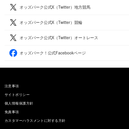
オッズパーク公式X（Twitter）地方競馬
オッズパーク公式X（Twitter）競輪
オッズパーク公式X（Twitter）オートレース
オッズパーク！公式Facebookページ
注意事項
サイトポリシー
個人情報保護方針
免責事項
カスタマーハラスメントに対する方針