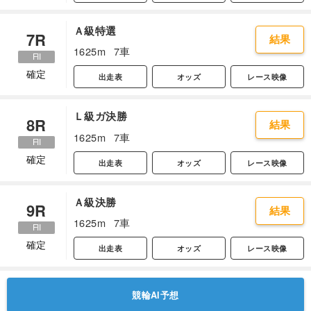
Ａ級特選
7R
結果
1625m
7車
確定
出走表
オッズ
レース映像
Ｌ級ガ決勝
8R
結果
1625m
7車
確定
出走表
オッズ
レース映像
Ａ級決勝
9R
結果
1625m
7車
確定
出走表
オッズ
レース映像
競輪AI予想