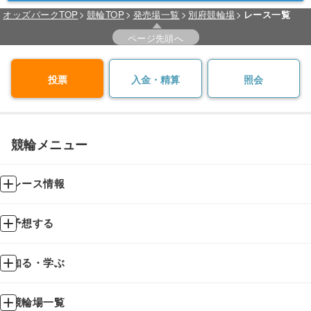
オッズパークTOP
競輪TOP
発売場一覧
別府競輪場
レース一覧
ページ先頭へ
投票
入金・精算
照会
競輪メニュー
レース情報
予想する
知る・学ぶ
競輪場一覧