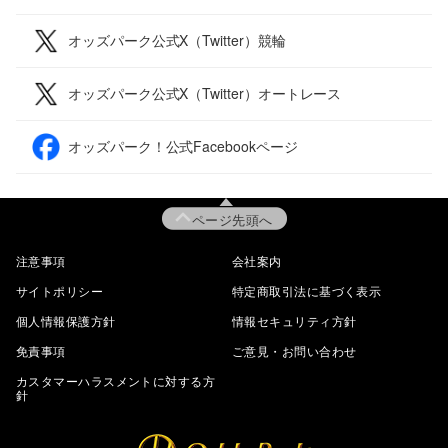
オッズパーク公式X（Twitter）競輪
オッズパーク公式X（Twitter）オートレース
オッズパーク！公式Facebookページ
ページ先頭へ
注意事項
会社案内
サイトポリシー
特定商取引法に基づく表示
個人情報保護方針
情報セキュリティ方針
免責事項
ご意見・お問い合わせ
カスタマーハラスメントに対する方
針