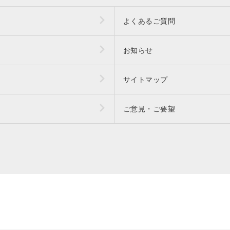
よくあるご質問
お知らせ
サイトマップ
ご意見・ご要望