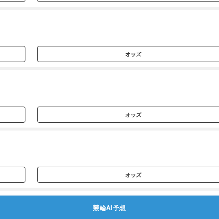
オッズ
オッズ
オッズ
競輪AI予想