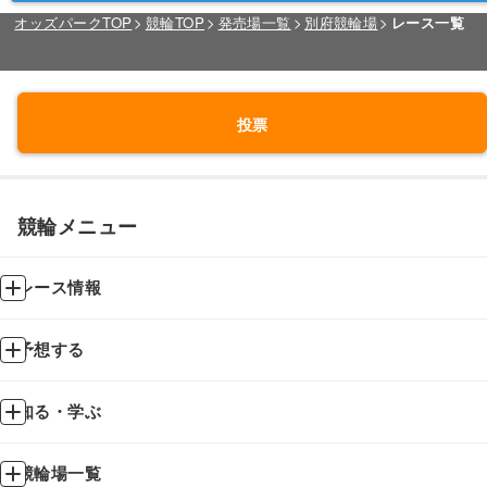
オッズパークTOP
競輪TOP
発売場一覧
別府競輪場
レース一覧
投票
競輪メニュー
レース情報
予想する
知る・学ぶ
競輪場一覧