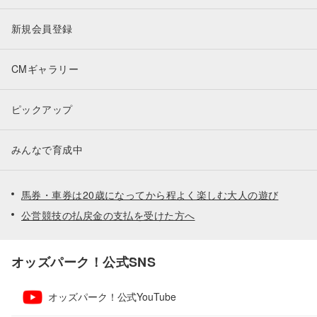
新規会員登録
CMギャラリー
ピックアップ
みんなで育成中
馬券・車券は20歳になってから程よく楽しむ大人の遊び
公営競技の払戻金の支払を受けた方へ
オッズパーク！公式SNS
オッズパーク！公式YouTube