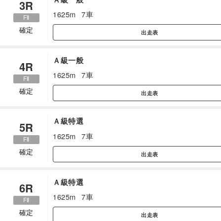
3R
1625m
7車
確定
出走表
Ａ級一般
4R
1625m
7車
確定
出走表
Ａ級特選
5R
1625m
7車
確定
出走表
Ａ級特選
6R
1625m
7車
確定
出走表