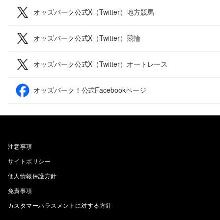
オッズパーク公式X（Twitter）地方競馬
オッズパーク公式X（Twitter）競輪
オッズパーク公式X（Twitter）オートレース
オッズパーク！公式Facebookページ
注意事項
サイトポリシー
個人情報保護方針
免責事項
カスタマーハラスメントに対する方針