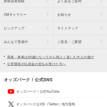
新規会員登録
よくあるご質問
CMギャラリー
お知らせ
ピックアップ
サイトマップ
みんなで育成中
ご意見・ご要望
馬券・車券は20歳になってから程よく楽しむ大人の遊び
公営競技の払戻金の支払を受けた方へ
オッズパーク！公式SNS
オッズパーク！公式YouTube
オッズパーク公式X（Twitter）地方競馬