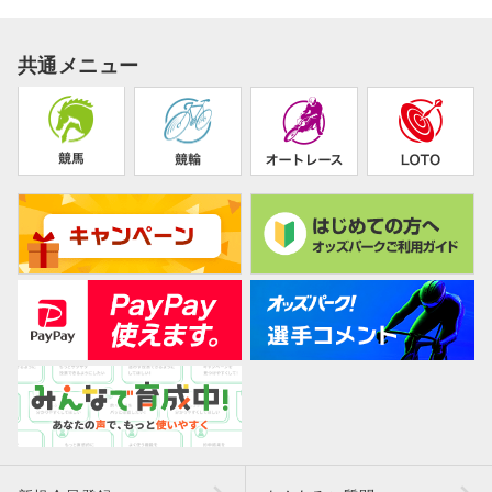
共通メニュー