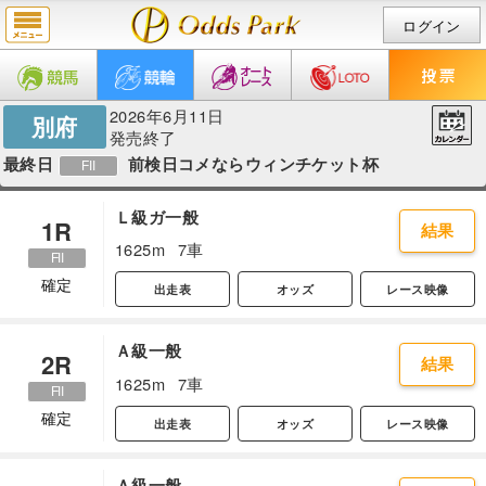
ログイン
2026年6月11日
別府
発売終了
最終日
前検日コメならウィンチケット杯
Ｌ級ガ一般
1R
結果
1625m
7車
確定
出走表
オッズ
レース映像
Ａ級一般
2R
結果
1625m
7車
確定
出走表
オッズ
レース映像
Ａ級一般