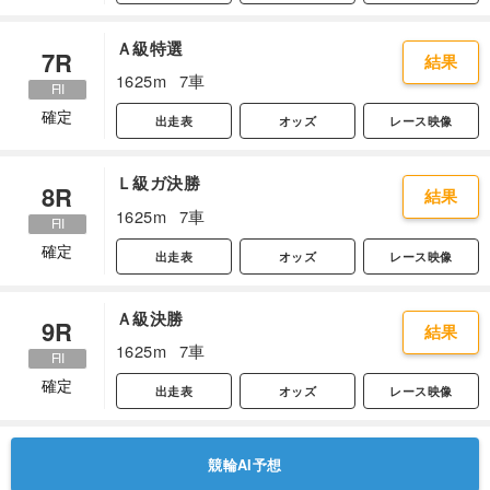
Ａ級特選
7R
結果
1625m
7車
確定
出走表
オッズ
レース映像
Ｌ級ガ決勝
8R
結果
1625m
7車
確定
出走表
オッズ
レース映像
Ａ級決勝
9R
結果
1625m
7車
確定
出走表
オッズ
レース映像
競輪AI予想