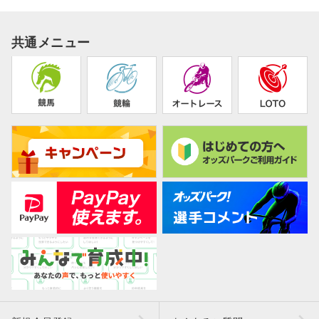
共通メニュー