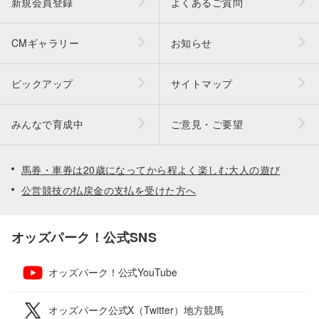
新規会員登録
よくあるご質問
CMギャラリー
お知らせ
ピックアップ
サイトマップ
みんなで育成中
ご意見・ご要望
馬券・車券は20歳になってから程よく楽しむ大人の遊び
公営競技の払戻金の支払を受けた方へ
オッズパーク！公式SNS
オッズパーク！公式YouTube
オッズパーク公式X（Twitter）地方競馬