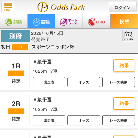
ログイン
2026年6月15日
別府
発売終了
初日
スポーツニッポン杯
Ａ級予選
1R
結果
1625m
7車
確定
出走表
オッズ
レース映像
Ａ級予選
2R
結果
1625m
7車
確定
出走表
オッズ
レース映像
Ａ級予選