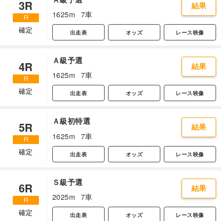
3R
結果
1625m
7車
確定
出走表
オッズ
レース映像
Ａ級予選
4R
結果
1625m
7車
確定
出走表
オッズ
レース映像
Ａ級初特選
5R
結果
1625m
7車
確定
出走表
オッズ
レース映像
Ｓ級予選
6R
結果
2025m
7車
確定
出走表
オッズ
レース映像