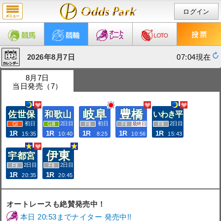
ログイン
2026年8月7日
07:04現在
8月7日
当日発売（7）
岐阜
豊橋
佐世保
和歌山
いわき平
初日
2日目
初日
2日目
最終日
1R
1R
1R
1R
1R
15:35
10:40
8:25
10:56
15:43
伊東
宇都宮
2日目
2日目
1R
1R
20:35
20:45
オートレースも絶賛発売中！
本日 20:53までナイター 発売中!!