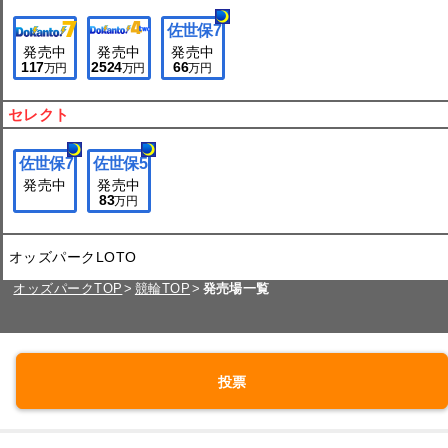
佐世保
7
発売中
発売中
発売中
117
2524
66
万円
万円
万円
セレクト
佐世保
7
佐世保
5
発売中
発売中
83
万円
オッズパークLOTO
オッズパークTOP
競輪TOP
発売場一覧
投票