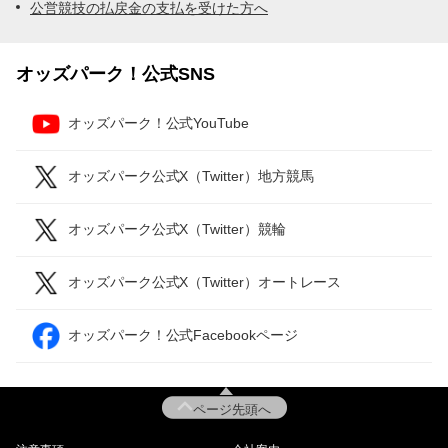
公営競技の払戻金の支払を受けた方へ
オッズパーク！公式SNS
オッズパーク！公式YouTube
オッズパーク公式X（Twitter）地方競馬
オッズパーク公式X（Twitter）競輪
オッズパーク公式X（Twitter）オートレース
オッズパーク！公式Facebookページ
ページ先頭へ