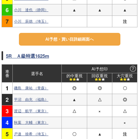
6
小川 達也
（静岡）
▲
▲
▲
7
小川 辰徳
（埼玉）
注
AI予想・買い目
詳細画面へ
5R Ａ級特選1625m
AI予想印
車
選手名
番
的中重視
回収重視
大穴重視
1
磯島 康祐
（青森）
◎
◎
〇
2
平沼 由充
（福島）
▲
△
◎
3
渡辺 航平
（東京）
△
×
△
4
秋葉 大輔
（東京）
×
5
戸邉 捺希
（埼玉）
〇
▲
注