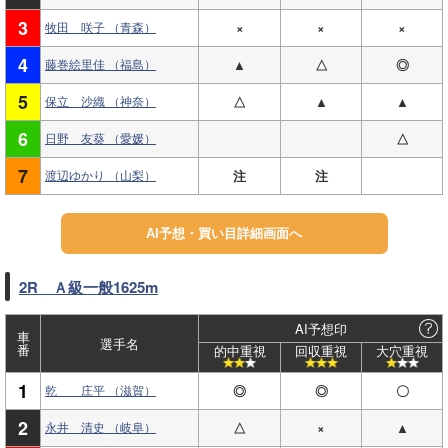
3
牧田 咲子
（青森）
×
×
×
4
藤巻絵里佳
（福島）
▲
△
◎
5
保立 沙織
（神奈）
△
▲
▲
6
日野 友葵
（愛媛）
△
7
渡辺ゆかり
（山梨）
注
注
AI予想・買い目
詳細画面へ
2R Ａ級一般1625m
AI予想印
車
選手名
番
的中重視
回収重視
大穴重視
1
乾 庄平
（滋賀）
◎
◎
〇
2
永井 清史
（岐阜）
△
×
▲