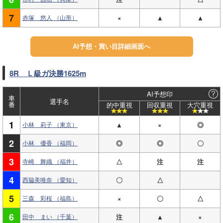
7
赤塚 悠人
（山形）
×
▲
▲
AI予想・買い目
詳細画面へ
8R Ｌ級ガ決勝1625m
AI予想印
車
選手名
番
的中重視
回収重視
大穴重視
1
小林 莉子
（東京）
▲
×
◎
2
小林 優香
（福岡）
◎
◎
〇
3
寺崎 舞織
（福井）
△
注
注
4
西脇美唯奈
（愛知）
〇
△
5
三森 彩桜
（福島）
×
〇
△
6
田中 まい
（千葉）
注
▲
×