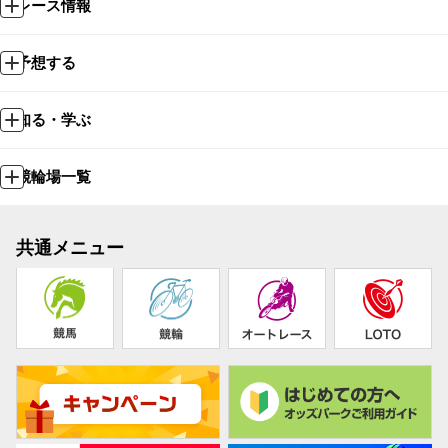
レース情報
予想する
知る・学ぶ
競輪場一覧
共通メニュー