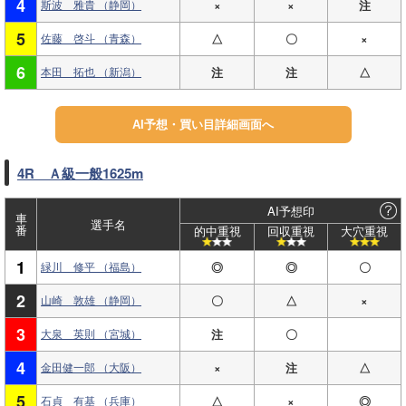
4
斯波 雅貴
（静岡）
×
×
注
5
佐藤 啓斗
（青森）
△
〇
×
6
本田 拓也
（新潟）
注
注
△
AI予想・買い目
詳細画面へ
4R Ａ級一般1625m
AI予想印
車
選手名
番
的中重視
回収重視
大穴重視
1
緑川 修平
（福島）
◎
◎
〇
2
山崎 敦雄
（静岡）
〇
△
×
3
大泉 英則
（宮城）
注
〇
4
金田健一郎
（大阪）
×
注
△
5
石貞 有基
（兵庫）
△
×
◎