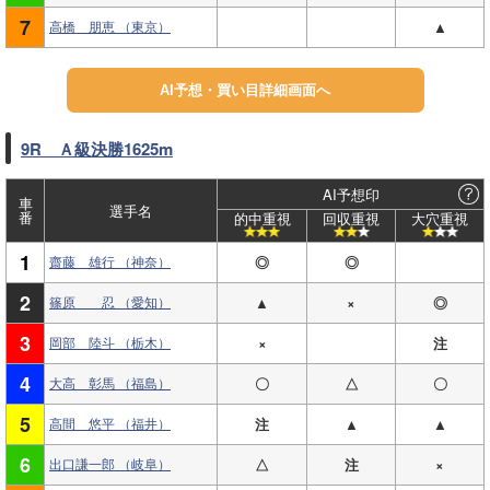
7
高橋 朋恵
（東京）
▲
AI予想・買い目
詳細画面へ
9R Ａ級決勝1625m
AI予想印
車
選手名
番
的中重視
回収重視
大穴重視
1
齋藤 雄行
（神奈）
◎
◎
2
篠原 忍
（愛知）
▲
×
◎
3
岡部 陸斗
（栃木）
×
注
4
大高 彰馬
（福島）
〇
△
〇
5
高間 悠平
（福井）
注
▲
▲
6
出口謙一郎
（岐阜）
△
注
×