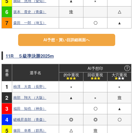
5
纐纈 洸翔
（愛知）
▲
×
6
坂本 貴史
（青森）
注
△
7
森田 一郎
（埼玉）
〇
▲
AI予想・買い目
詳細画面へ
11R Ｓ級準決勝2025m
AI予想印
車
選手名
番
的中重視
回収重視
大穴重視
1
柿澤 大貴
（長野）
×
×
2
南部 翔大
（大阪）
▲
×
注
3
福田 知也
（神奈）
〇
▲
4
嵯峨昇喜郎
（青森）
◎
◎
〇
5
篠田 幸希
（群馬）
△
注