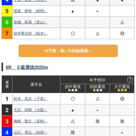
5
渡邉 晴智
（静岡）
▲
×
6
南儀 拓海
（富山）
△
7
秋本耀太郎
（栃木）
〇
△
◎
AI予想・買い目
詳細画面へ
8R Ｓ級選抜2025m
AI予想印
車
選手名
番
的中重視
回収重視
大穴重視
1
鈴木 浩太
（千葉）
〇
△
◎
2
大石 崇晴
（大阪）
▲
×
3
梅崎 隆介
（長崎）
△
注
注
4
山口 貴弘
（佐賀）
注
×