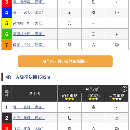
3
溪 飛雄馬
（愛媛）
×
注
×
4
富 武大
（山口）
▲
◎
〇
5
高橋綜一郎
（大分）
〇
×
6
葛西雄太郎
（愛媛）
〇
▲
7
飯尾 主税
（静岡）
◎
△
◎
AI予想・買い目
詳細画面へ
4R Ａ級準決勝1692m
AI予想印
車
選手名
番
的中重視
回収重視
大穴重視
1
堀 航輝
（青森）
×
注
×
2
吉田 元輝
（茨城）
注
△
3
谷口 友真
（大阪）
◎
△
◎