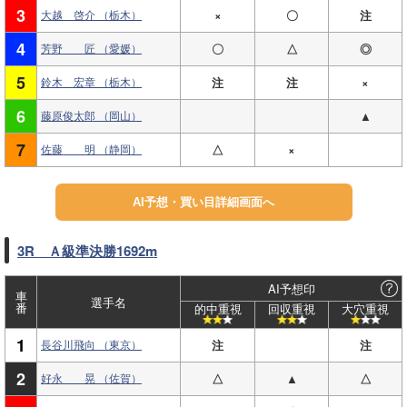
3
大越 啓介
（栃木）
×
〇
注
4
芳野 匠
（愛媛）
〇
△
◎
5
鈴木 宏章
（栃木）
注
注
×
6
藤原俊太郎
（岡山）
▲
7
佐藤 明
（静岡）
△
×
AI予想・買い目
詳細画面へ
3R Ａ級準決勝1692m
AI予想印
車
選手名
番
的中重視
回収重視
大穴重視
1
長谷川飛向
（東京）
注
注
2
好永 晃
（佐賀）
△
▲
△