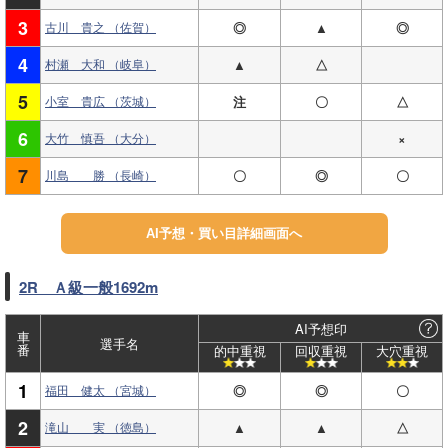
3
古川 貴之
（佐賀）
◎
▲
◎
4
村瀬 大和
（岐阜）
▲
△
5
小室 貴広
（茨城）
注
〇
△
6
大竹 慎吾
（大分）
×
7
川島 勝
（長崎）
〇
◎
〇
AI予想・買い目
詳細画面へ
2R Ａ級一般1692m
AI予想印
車
選手名
番
的中重視
回収重視
大穴重視
1
福田 健太
（宮城）
◎
◎
〇
2
滝山 実
（徳島）
▲
▲
△