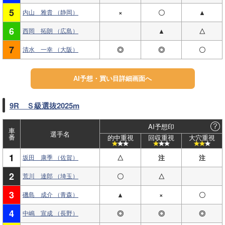
5
内山 雅貴
（静岡）
×
〇
▲
6
西岡 拓朗
（広島）
▲
△
7
清水 一幸
（大阪）
◎
◎
〇
AI予想・買い目
詳細画面へ
9R Ｓ級選抜2025m
AI予想印
車
選手名
番
的中重視
回収重視
大穴重視
1
坂田 康季
（佐賀）
△
注
注
2
荒川 達郎
（埼玉）
〇
△
3
磯島 成介
（青森）
▲
×
〇
4
中嶋 宣成
（長野）
◎
◎
◎