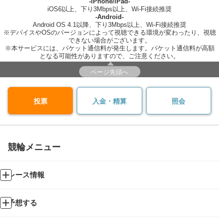
-iPhone/iPad-
iOS6以上、下り3Mbps以上、Wi-Fi接続推奨
-Android-
Android OS 4.1以降、下り3Mbps以上、Wi-Fi接続推奨
※デバイスやOSのバージョンによって視聴できる環境が変わったり、視聴
できない場合がございます。
※本サービスには、パケット通信料が発生します。パケット通信料が高額
となる可能性がありますので、ご注意ください。
ページ先頭へ
投票
入金・精算
照会
競輪メニュー
レース情報
予想する