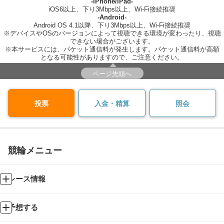
-iPhone/iPad-
iOS6以上、下り3Mbps以上、Wi-Fi接続推奨
-Android-
Android OS 4.1以降、下り3Mbps以上、Wi-Fi接続推奨
※デバイスやOSのバージョンによって視聴できる環境が変わったり、視聴
できない場合がございます。
※本サービスには、パケット通信料が発生します。パケット通信料が高額
となる可能性がありますので、ご注意ください。
ページ先頭へ
投票
入金・精算
照会
競輪メニュー
レース情報
予想する