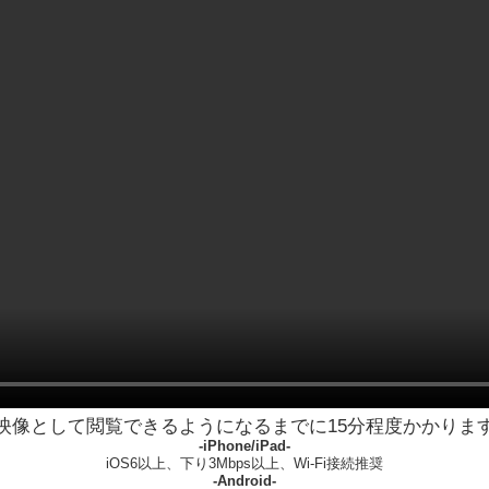
映像として閲覧できるようになるまでに15分程度かかりま
-iPhone/iPad-
iOS6以上、下り3Mbps以上、Wi-Fi接続推奨
-Android-