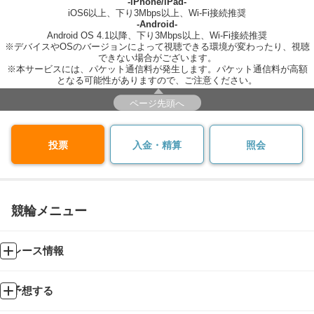
-iPhone/iPad-
iOS6以上、下り3Mbps以上、Wi-Fi接続推奨
-Android-
Android OS 4.1以降、下り3Mbps以上、Wi-Fi接続推奨
※デバイスやOSのバージョンによって視聴できる環境が変わったり、視聴
できない場合がございます。
※本サービスには、パケット通信料が発生します。パケット通信料が高額
となる可能性がありますので、ご注意ください。
ページ先頭へ
投票
入金・精算
照会
競輪メニュー
レース情報
予想する