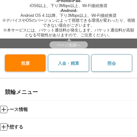
-iPhone/iPad-
iOS6以上、下り3Mbps以上、Wi-Fi接続推奨
-Android-
Android OS 4.1以降、下り3Mbps以上、Wi-Fi接続推奨
※デバイスやOSのバージョンによって視聴できる環境が変わったり、視聴
できない場合がございます。
※本サービスには、パケット通信料が発生します。パケット通信料が高額
となる可能性がありますので、ご注意ください。
ページ先頭へ
投票
入金・精算
照会
競輪メニュー
レース情報
予想する