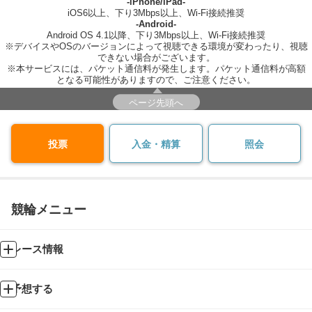
-iPhone/iPad-
iOS6以上、下り3Mbps以上、Wi-Fi接続推奨
-Android-
Android OS 4.1以降、下り3Mbps以上、Wi-Fi接続推奨
※デバイスやOSのバージョンによって視聴できる環境が変わったり、視聴
できない場合がございます。
※本サービスには、パケット通信料が発生します。パケット通信料が高額
となる可能性がありますので、ご注意ください。
ページ先頭へ
投票
入金・精算
照会
競輪メニュー
レース情報
予想する