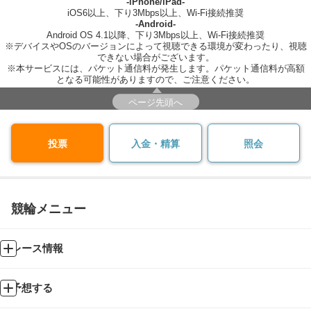
-iPhone/iPad-
iOS6以上、下り3Mbps以上、Wi-Fi接続推奨
-Android-
Android OS 4.1以降、下り3Mbps以上、Wi-Fi接続推奨
※デバイスやOSのバージョンによって視聴できる環境が変わったり、視聴
できない場合がございます。
※本サービスには、パケット通信料が発生します。パケット通信料が高額
となる可能性がありますので、ご注意ください。
ページ先頭へ
投票
入金・精算
照会
競輪メニュー
レース情報
予想する