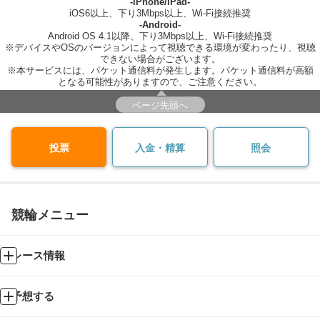
-iPhone/iPad-
iOS6以上、下り3Mbps以上、Wi-Fi接続推奨
-Android-
Android OS 4.1以降、下り3Mbps以上、Wi-Fi接続推奨
※デバイスやOSのバージョンによって視聴できる環境が変わったり、視聴
できない場合がございます。
※本サービスには、パケット通信料が発生します。パケット通信料が高額
となる可能性がありますので、ご注意ください。
ページ先頭へ
投票
入金・精算
照会
競輪メニュー
レース情報
予想する