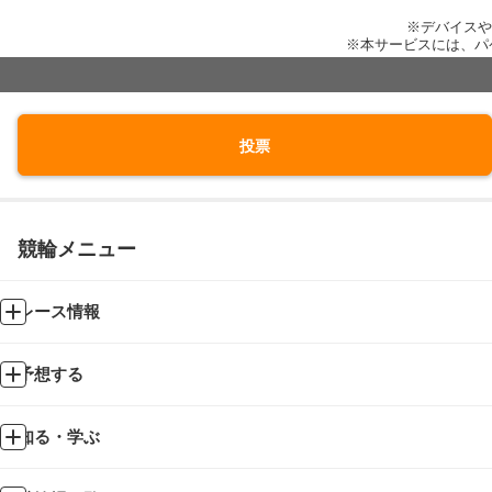
※デバイスや
※本サービスには、パ
投票
競輪メニュー
レース情報
予想する
知る・学ぶ