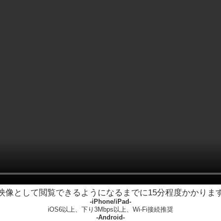
映像として閲覧できるようになるまでに15分程度かかりま
-iPhone/iPad-
iOS6以上、下り3Mbps以上、Wi-Fi接続推奨
-Android-